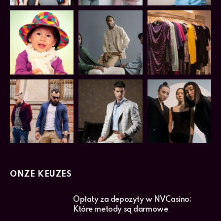
ONZE KEUZES
Opłaty za depozyty w NVCasino:
Które metody są darmowe