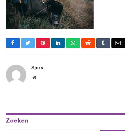
Facebook
Twitter
Pinterest
LinkedIn
WhatsApp
Reddit
Tumblr
Emai
Sjors
Website
Zoeken