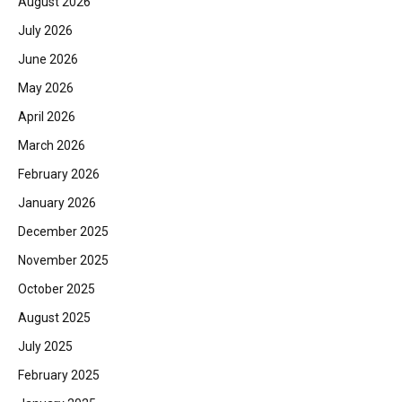
August 2026
July 2026
June 2026
May 2026
April 2026
March 2026
February 2026
January 2026
December 2025
November 2025
October 2025
August 2025
July 2025
February 2025