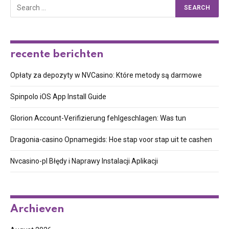
recente berichten
Opłaty za depozyty w NVCasino: Które metody są darmowe
Spinpolo iOS App Install Guide
Glorion Account-Verifizierung fehlgeschlagen: Was tun
Dragonia-casino Opnamegids: Hoe stap voor stap uit te cashen
Nvcasino-pl Błędy i Naprawy Instalacji Aplikacji
Archieven