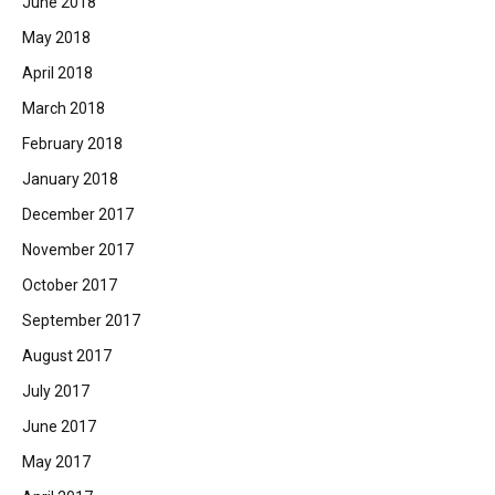
June 2018
May 2018
April 2018
March 2018
February 2018
January 2018
December 2017
November 2017
October 2017
September 2017
August 2017
July 2017
June 2017
May 2017