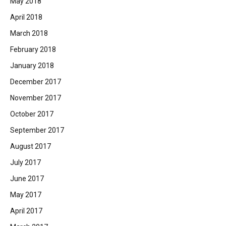
May 2018
April 2018
March 2018
February 2018
January 2018
December 2017
November 2017
October 2017
September 2017
August 2017
July 2017
June 2017
May 2017
April 2017