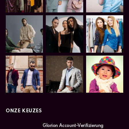
ONZE KEUZES
Glorion Account-Verifizierung