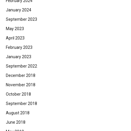
February 2024
January 2024
September 2023
May 2023
April 2023
February 2023
January 2023
September 2022
December 2018
November 2018
October 2018
September 2018
August 2018
June 2018