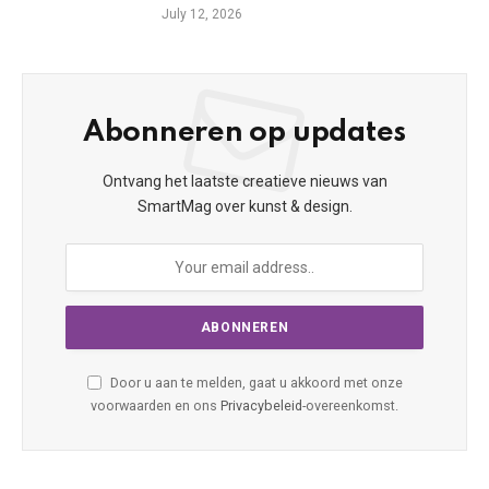
July 12, 2026
Abonneren op updates
Ontvang het laatste creatieve nieuws van
SmartMag over kunst & design.
Door u aan te melden, gaat u akkoord met onze
voorwaarden en ons
Privacybeleid
-overeenkomst.