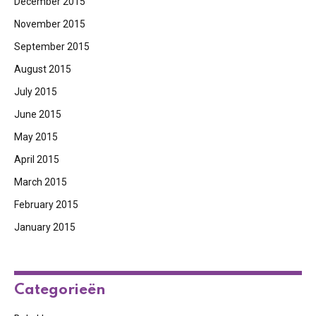
December 2015
November 2015
September 2015
August 2015
July 2015
June 2015
May 2015
April 2015
March 2015
February 2015
January 2015
Categorieën