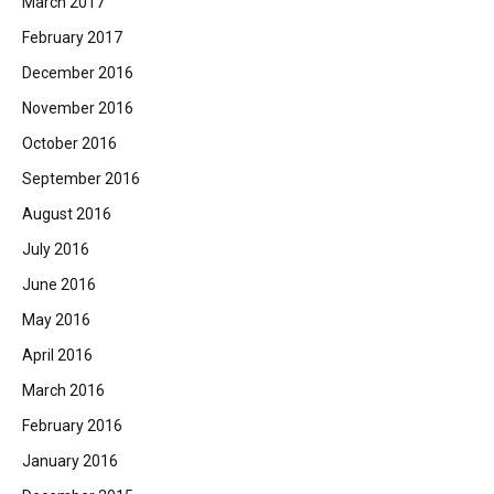
March 2017
February 2017
December 2016
November 2016
October 2016
September 2016
August 2016
July 2016
June 2016
May 2016
April 2016
March 2016
February 2016
January 2016