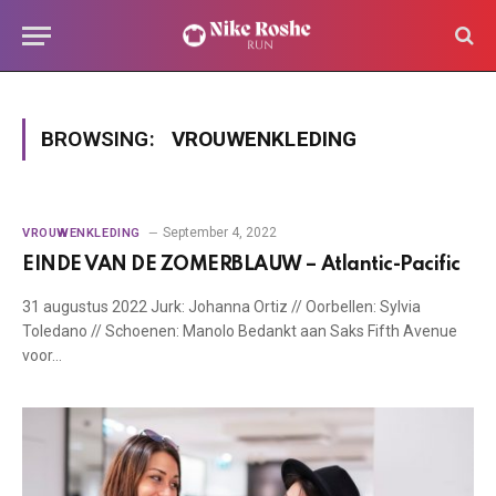
BROWSING:
VROUWENKLEDING
September 4, 2022
VROUWENKLEDING
EINDE VAN DE ZOMERBLAUW – Atlantic-Pacific
31 augustus 2022 Jurk: Johanna Ortiz // Oorbellen: Sylvia
Toledano // Schoenen: Manolo Bedankt aan Saks Fifth Avenue
voor…