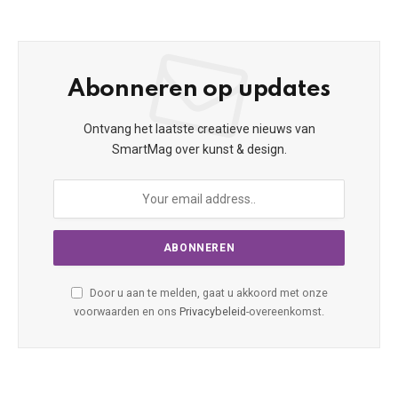
Abonneren op updates
Ontvang het laatste creatieve nieuws van
SmartMag over kunst & design.
Door u aan te melden, gaat u akkoord met onze
voorwaarden en ons
Privacybeleid
-overeenkomst.