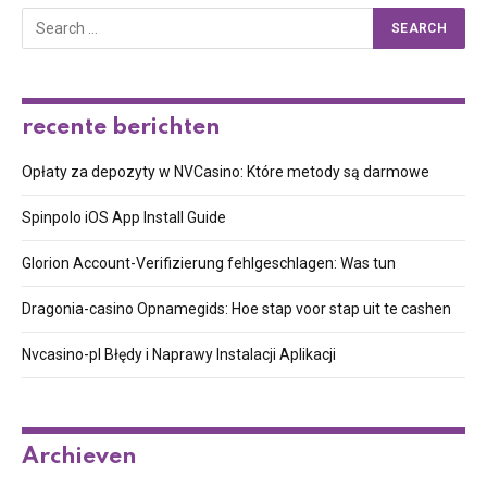
recente berichten
Opłaty za depozyty w NVCasino: Które metody są darmowe
Spinpolo iOS App Install Guide
Glorion Account-Verifizierung fehlgeschlagen: Was tun
Dragonia-casino Opnamegids: Hoe stap voor stap uit te cashen
Nvcasino-pl Błędy i Naprawy Instalacji Aplikacji
Archieven