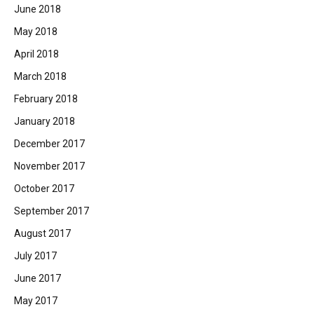
June 2018
May 2018
April 2018
March 2018
February 2018
January 2018
December 2017
November 2017
October 2017
September 2017
August 2017
July 2017
June 2017
May 2017