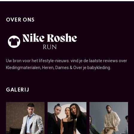
OVER ONS
Uw bron voor het lifestyle-nieuws. vind je de laatste reviews over
Kledingmaterialen, Heren, Dames & Over je babykleding.
GALERIJ