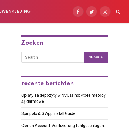
UWENKLEDING
Facebook
Twitter
Instagram
Zoeken
recente berichten
Opłaty za depozyty w NVCasino: Które metody
są darmowe
Spinpolo iOS App Install Guide
Glorion Account-Verifizierung fehlgeschlagen: