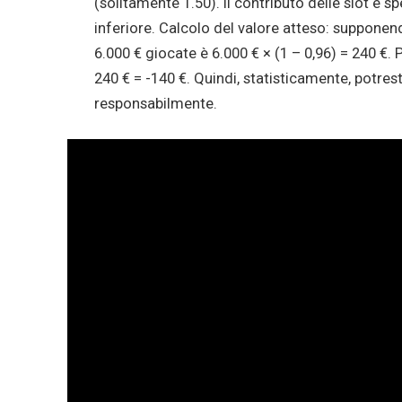
(solitamente 1.50). Il contributo delle slot è 
inferiore. Calcolo del valore atteso: supponend
6.000 € giocate è 6.000 € × (1 – 0,96) = 240 €. P
240 € = -140 €. Quindi, statisticamente, potre
responsabilmente.