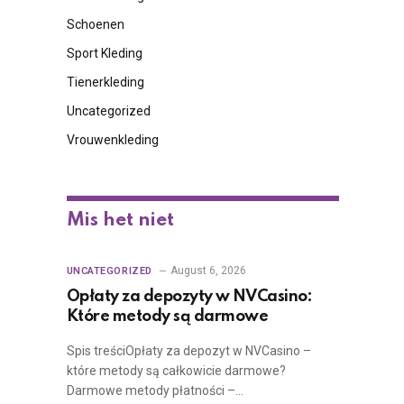
Schoenen
Sport Kleding
Tienerkleding
Uncategorized
Vrouwenkleding
Mis het niet
August 6, 2026
UNCATEGORIZED
Opłaty za depozyty w NVCasino:
Które metody są darmowe
Spis treściOpłaty za depozyt w NVCasino –
które metody są całkowicie darmowe?
Darmowe metody płatności –…