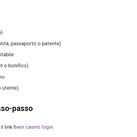
).
tità, passaporto o patente).
tabile.
t o bonifico).
no.
o utente).
asso-passo
il link
Bwin casinò login
.