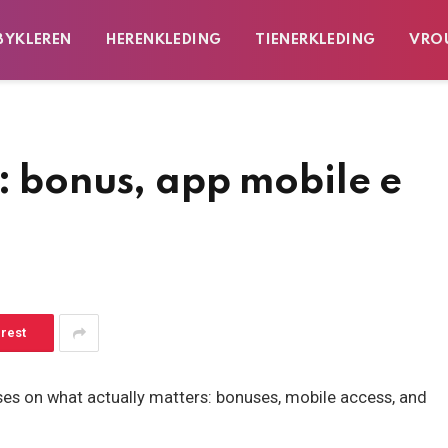
BYKLEREN
HERENKLEDING
TIENERKLEDING
VRO
: bonus, app mobile e
erest
es on what actually matters: bonuses, mobile access, and