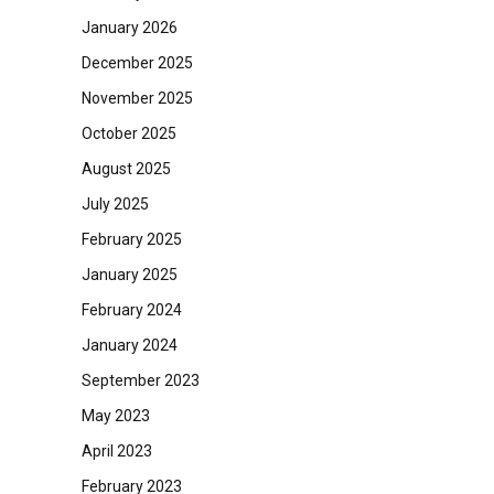
January 2026
December 2025
November 2025
October 2025
August 2025
July 2025
February 2025
January 2025
February 2024
January 2024
September 2023
May 2023
April 2023
February 2023