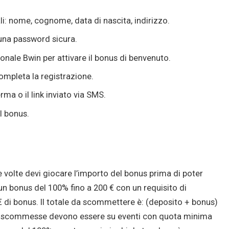
li: nome, cognome, data di nascita, indirizzo.
 una password sicura.
ionale Bwin per attivare il bonus di benvenuto.
completa la registrazione.
rma o il link inviato via SMS.
l bonus.
e volte devi giocare l’importo del bonus prima di poter
n bonus del 100% fino a 200 € con un requisito di
€ di bonus. Il totale da scommettere è: (deposito + bonus)
 Le scommesse devono essere su eventi con quota minima