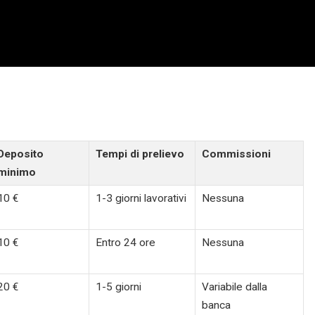
Deposito
Tempi di prelievo
Commissioni
minimo
10 €
1-3 giorni lavorativi
Nessuna
10 €
Entro 24 ore
Nessuna
20 €
1-5 giorni
Variabile dalla
banca