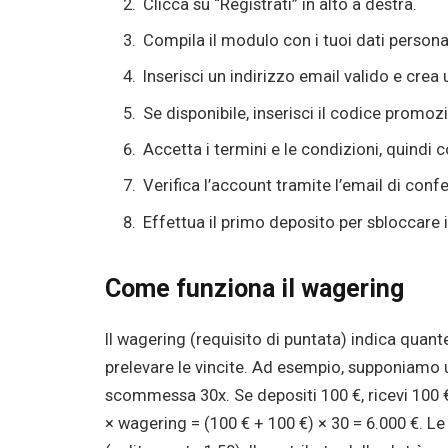
Clicca su “Registrati” in alto a destra.
Compila il modulo con i tuoi dati persona
Inserisci un indirizzo email valido e crea
Se disponibile, inserisci il codice promoz
Accetta i termini e le condizioni, quindi 
Verifica l’account tramite l’email di confe
Effettua il primo deposito per sbloccare i
Come funziona il wagering
Il wagering (requisito di puntata) indica quant
prelevare le vincite. Ad esempio, supponiamo u
scommessa 30x. Se depositi 100 €, ricevi 100 
× wagering = (100 € + 100 €) × 30 = 6.000 €.