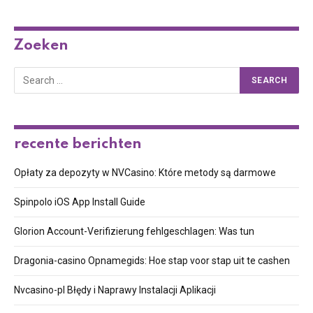
Zoeken
recente berichten
Opłaty za depozyty w NVCasino: Które metody są darmowe
Spinpolo iOS App Install Guide
Glorion Account-Verifizierung fehlgeschlagen: Was tun
Dragonia-casino Opnamegids: Hoe stap voor stap uit te cashen
Nvcasino-pl Błędy i Naprawy Instalacji Aplikacji