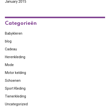
January 2015
Categorieën
Babykleren
blog
Cadeau
Herenkleding
Mode
Motor kelding
Schoenen
Sport Kleding
Tienerkleding
Uncategorized