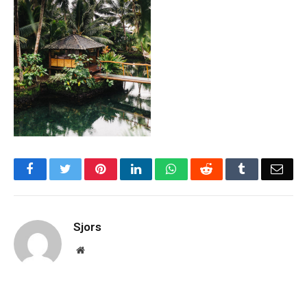
Facebook
Twitter
Pinterest
LinkedIn
WhatsApp
Reddit
Tumblr
Emai
Sjors
Website