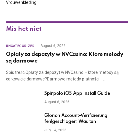
Vrouwenkleding
Mis het niet
August 6, 2026
UNCATEGORIZED
Opłaty za depozyty w NVCasino: Które metody
są darmowe
Spis treściOpłaty za depozyt w NVCasino – które metody są
całkowicie darmowe?Darmowe metody płatności –…
Spinpolo iOS App Install Guide
August 6, 2026
Glorion Account-Verifizierung
fehlgeschlagen: Was tun
July 14, 2026