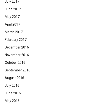
July 2017
June 2017
May 2017
April 2017
March 2017
February 2017
December 2016
November 2016
October 2016
September 2016
August 2016
July 2016
June 2016
May 2016