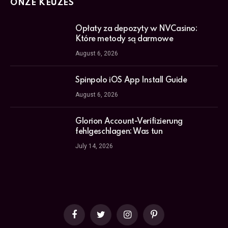
ONZE KEUZES
Opłaty za depozyty w NVCasino:
Które metody są darmowe
August 6, 2026
Spinpolo iOS App Install Guide
August 6, 2026
Glorion Account-Verifizierung
fehlgeschlagen: Was tun
July 14, 2026
Facebook
Twitter
Instagram
Pinterest