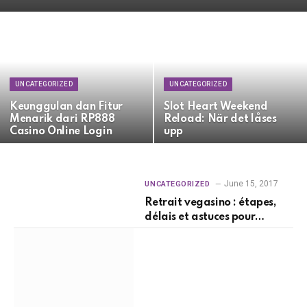
UNCATEGORIZED
UNCATEGORIZED
Keunggulan dan Fitur
Slot Heart Weekend
Menarik dari RP888
Reload: När det låses
Casino Online Login
upp
June 15, 2017
UNCATEGORIZED
Retrait vegasino : étapes,
délais et astuces pour
gagner du temps