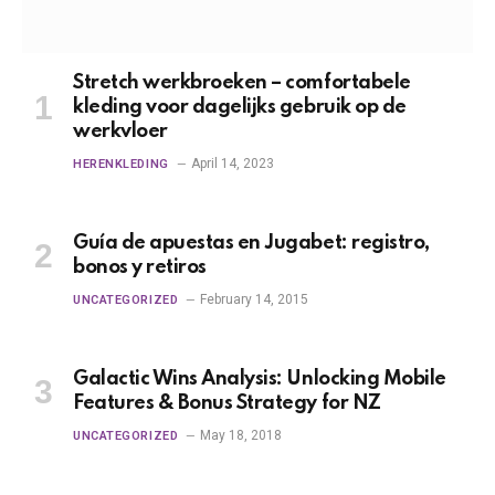
Stretch werkbroeken – comfortabele
kleding voor dagelijks gebruik op de
werkvloer
April 14, 2023
HERENKLEDING
Guía de apuestas en Jugabet: registro,
bonos y retiros
February 14, 2015
UNCATEGORIZED
Galactic Wins Analysis: Unlocking Mobile
Features & Bonus Strategy for NZ
May 18, 2018
UNCATEGORIZED