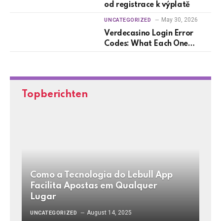
od registrace k výplatě
May 30, 2026
UNCATEGORIZED
Verdecasino Login Error
Codes: What Each One
Means
Topberichten
Como a Tecnologia do Lebull App
Facilita Apostas em Qualquer
Lugar
August 14, 2025
UNCATEGORIZED