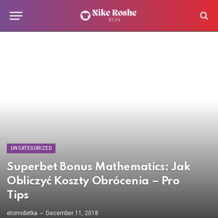
UNCATEGORIZED
Superbet Bonus Mathematics: Jak
Obliczyć Koszty Obrócenia – Pro
Tips
etomidetka
December 11, 2018