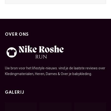
OVER ONS
Uw bron voor het lifestyle-nieuws. vind je de laatste reviews over
Kledingmaterialen, Heren, Dames & Over je babykleding.
GALERIJ