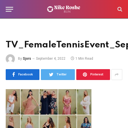
TV_FemaleTennisEvent_Se
By
Sjors
September 4, 2022
1 Min Read
Facebook
Twitter
Pinterest