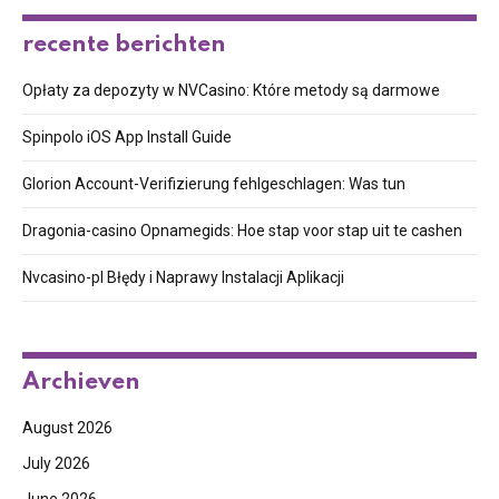
recente berichten
Opłaty za depozyty w NVCasino: Które metody są darmowe
Spinpolo iOS App Install Guide
Glorion Account-Verifizierung fehlgeschlagen: Was tun
Dragonia-casino Opnamegids: Hoe stap voor stap uit te cashen
Nvcasino-pl Błędy i Naprawy Instalacji Aplikacji
Archieven
August 2026
July 2026