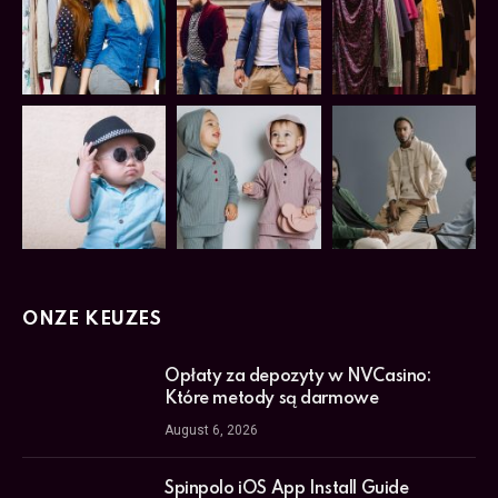
ONZE KEUZES
Opłaty za depozyty w NVCasino:
Które metody są darmowe
August 6, 2026
Spinpolo iOS App Install Guide