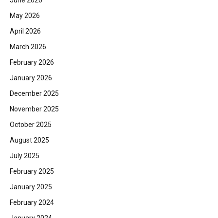
June 2026
May 2026
April 2026
March 2026
February 2026
January 2026
December 2025
November 2025
October 2025
August 2025
July 2025
February 2025
January 2025
February 2024