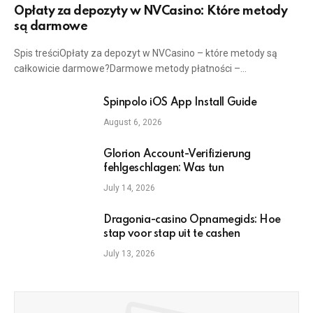
Opłaty za depozyty w NVCasino: Które metody
są darmowe
Spis treściOpłaty za depozyt w NVCasino – które metody są
całkowicie darmowe?Darmowe metody płatności –…
Spinpolo iOS App Install Guide
August 6, 2026
Glorion Account-Verifizierung
fehlgeschlagen: Was tun
July 14, 2026
Dragonia-casino Opnamegids: Hoe
stap voor stap uit te cashen
July 13, 2026