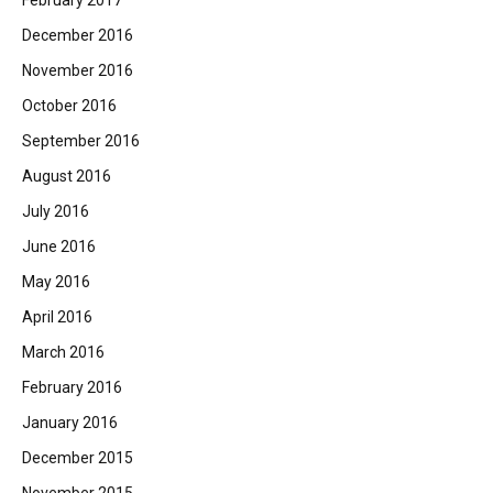
February 2017
December 2016
November 2016
October 2016
September 2016
August 2016
July 2016
June 2016
May 2016
April 2016
March 2016
February 2016
January 2016
December 2015