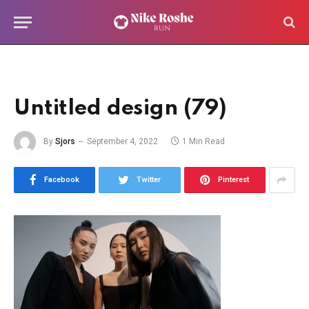
Untitled design (79)
By
Sjors
September 4, 2022
1 Min Read
Facebook
Twitter
Pinterest