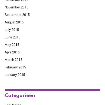
November 2015
September 2015
August 2015
July 2015
June 2015
May 2015
April 2015
March 2015
February 2015
January 2015
Categorieën