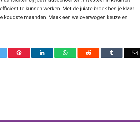
ficiënt te kunnen werken. Met de juiste broek ben je klaar
in de koudste maanden. Maak een weloverwogen keuze en
Twitter
Pinterest
LinkedIn
WhatsApp
Reddit
Tumblr
E