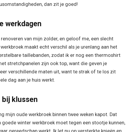
klusomstandigheden, dan zit je goed!
ge werkdagen
 renoveren van mijn zolder, en geloof me, een slecht
 werkbroek maakt echt verschil als je urenlang aan het
verstelbare taillebanden, zodat ik er nog een thermoshirt
 stretchpanelen zijn ook top, want die geven je
eer verschillende maten uit, want te strak of te los zit
hele dag aan je huis werkt.
 bij klussen
ging mijn oude werkbroek binnen twee weken kapot. Dat
n goede winter werkbroek moet tegen een stootje kunnen,
waar gereedschap werkt. Ik let nu op versterkte knieën en