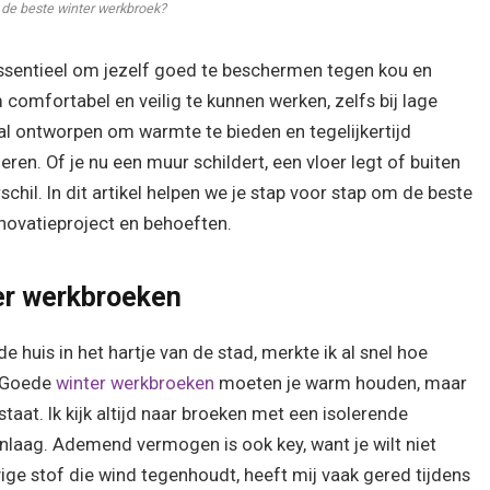
 de beste winter werkbroek?
t essentieel om jezelf goed te beschermen tegen kou en
omfortabel en veilig te kunnen werken, zelfs bij lage
al ontworpen om warmte te bieden en tegelijkertijd
en. Of je nu een muur schildert, een vloer legt of buiten
schil. In dit artikel helpen we je stap voor stap om de beste
enovatieproject en behoeften.
ter werkbroeken
huis in het hartje van de stad, merkte ik al snel hoe
. Goede
winter werkbroeken
moeten je warm houden, maar
taat. Ik kijk altijd naar broeken met een isolerende
enlaag. Ademend vermogen is ook key, want je wilt niet
vige stof die wind tegenhoudt, heeft mij vaak gered tijdens