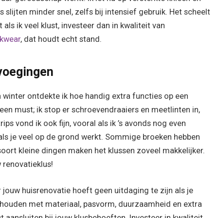
 slijten minder snel, zelfs bij intensief gebruik. Het scheelt
als ik veel klust, investeer dan in kwaliteit van
rkwear
, dat houdt echt stand.
evoegingen
 winter ontdekte ik hoe handig extra functies op een
een must; ik stop er schroevendraaiers en meetlinten in,
rips vond ik ook fijn, vooral als ik ’s avonds nog even
 als je veel op de grond werkt. Sommige broeken hebben
soort kleine dingen maken het klussen zoveel makkelijker.
 renovatieklus!
jouw huisrenovatie hoeft geen uitdaging te zijn als je
e houden met materiaal, pasvorm, duurzaamheid en extra
t aansluiten bij jouw klusbehoeften. Investeer in kwaliteit