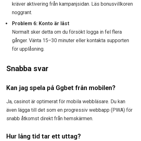
kräver aktivering från kampanjsidan. Läs bonusvillkoren
noggrant.
Problem 6: Konto är låst
Normalt sker detta om du försökt logga in fel flera
gånger. Vänta 15–30 minuter eller kontakta supporten
för upplåsning.
Snabba svar
Kan jag spela på Ggbet från mobilen?
Ja, casinot är optimerat för mobila webbläsare. Du kan
även lägga till det som en progressiv webbapp (PWA) för
snabb åtkomst direkt från hemskärmen.
Hur lång tid tar ett uttag?