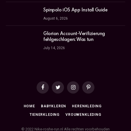
Spinpolo iOS App Install Guide
August 6, 2026
Glorion Account-Verifizierung
fehlgeschlagen: Was tun
July 14, 2026
Facebook
Twitter
Instagram
Pinterest
HOME
BABYKLEREN
HERENKLEDING
TIENERKLEDING
VROUWENKLEDING
© 2022 Nike-roshe-run.nl Alle rechten voorbehouden