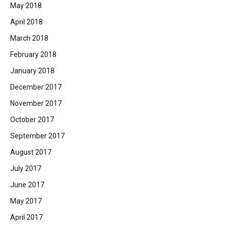
May 2018
April 2018
March 2018
February 2018
January 2018
December 2017
November 2017
October 2017
September 2017
August 2017
July 2017
June 2017
May 2017
April 2017