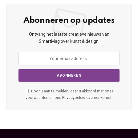
Abonneren op updates
Ontvang het laatste creatieve nieuws van
SmartMag over kunst & design.
Door u aan te melden, gaat u akkoord met onze
voorwaarden en ons
Privacybeleid
-overeenkomst.