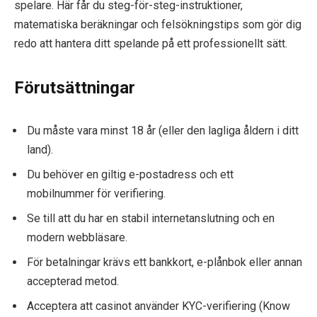
spelare. Här får du steg-för-steg-instruktioner,
matematiska beräkningar och felsökningstips som gör dig
redo att hantera ditt spelande på ett professionellt sätt.
Förutsättningar
Du måste vara minst 18 år (eller den lagliga åldern i ditt
land).
Du behöver en giltig e-postadress och ett
mobilnummer för verifiering.
Se till att du har en stabil internetanslutning och en
modern webbläsare.
För betalningar krävs ett bankkort, e-plånbok eller annan
accepterad metod.
Acceptera att casinot använder KYC-verifiering (Know