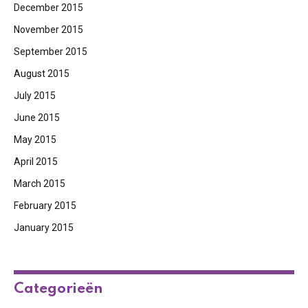
December 2015
November 2015
September 2015
August 2015
July 2015
June 2015
May 2015
April 2015
March 2015
February 2015
January 2015
Categorieën