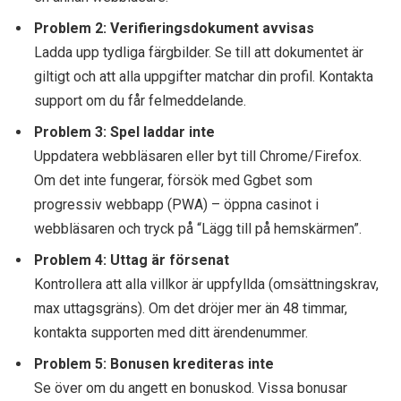
Problem 2: Verifieringsdokument avvisas
Ladda upp tydliga färgbilder. Se till att dokumentet är
giltigt och att alla uppgifter matchar din profil. Kontakta
support om du får felmeddelande.
Problem 3: Spel laddar inte
Uppdatera webbläsaren eller byt till Chrome/Firefox.
Om det inte fungerar, försök med Ggbet som
progressiv webbapp (PWA) – öppna casinot i
webbläsaren och tryck på “Lägg till på hemskärmen”.
Problem 4: Uttag är försenat
Kontrollera att alla villkor är uppfyllda (omsättningskrav,
max uttagsgräns). Om det dröjer mer än 48 timmar,
kontakta supporten med ditt ärendenummer.
Problem 5: Bonusen krediteras inte
Se över om du angett en bonuskod. Vissa bonusar